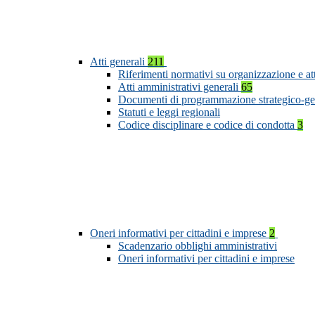
Atti generali
211
Riferimenti normativi su organizzazione e at
Atti amministrativi generali
65
Documenti di programmazione strategico-ge
Statuti e leggi regionali
Codice disciplinare e codice di condotta
3
Oneri informativi per cittadini e imprese
2
Scadenzario obblighi amministrativi
Oneri informativi per cittadini e imprese