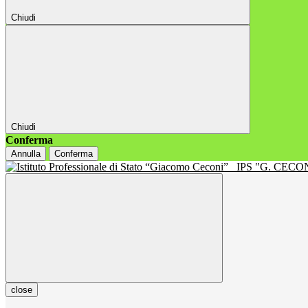
Chiudi
Chiudi
Conferma
Annulla
Conferma
IPS "G. CECON
close