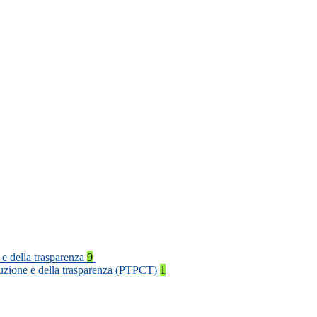
 e della trasparenza
9
rruzione e della trasparenza (PTPCT)
1