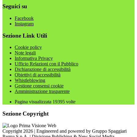
Seguici su
Facebook
Instagram
Sezione Link Utili
Cookie policy
Note legali
Informativa Privacy
Ufficio Relazioni con il Pubblico
Dichiarazione di accessibilità
Obiettivi di accessibilità
Whistleblowing
Gestione consensi cookie
Amministrazione trasparente
Pagina visualizzata
19395
volte
Sezione Copyright
Copyright 2026 | Engineered and powered by Gruppo Spaggiari
Parma S.p.A. | Divisione Publishing & New Social Media