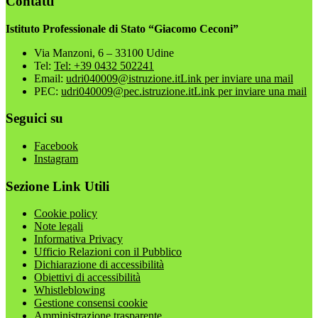
Contatti
Istituto Professionale di Stato “Giacomo Ceconi”
Via Manzoni, 6 – 33100 Udine
Tel:
Tel: +39 0432 502241
Email:
udri040009@istruzione.it
Link per inviare una mail
PEC:
udri040009@pec.istruzione.it
Link per inviare una mail
Seguici su
Facebook
Instagram
Sezione Link Utili
Cookie policy
Note legali
Informativa Privacy
Ufficio Relazioni con il Pubblico
Dichiarazione di accessibilità
Obiettivi di accessibilità
Whistleblowing
Gestione consensi cookie
Amministrazione trasparente