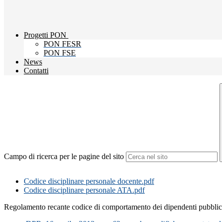
Progetti PON
PON FESR
PON FSE
News
Contatti
Campo di ricerca per le pagine del sito
Codice disciplinare personale docente.pdf
Codice disciplinare personale ATA.pdf
Regolamento recante codice di comportamento dei dipendenti pubblici,