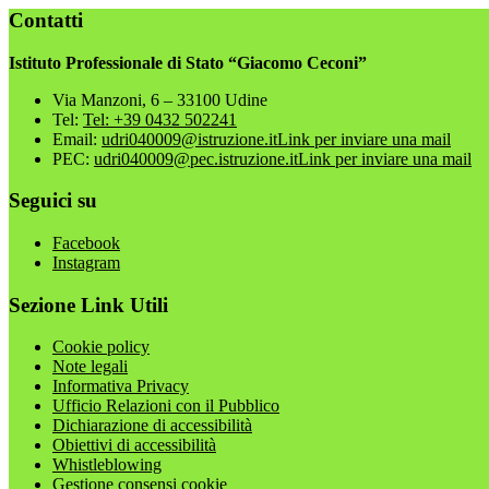
Contatti
Istituto Professionale di Stato “Giacomo Ceconi”
Via Manzoni, 6 – 33100 Udine
Tel:
Tel: +39 0432 502241
Email:
udri040009@istruzione.it
Link per inviare una mail
PEC:
udri040009@pec.istruzione.it
Link per inviare una mail
Seguici su
Facebook
Instagram
Sezione Link Utili
Cookie policy
Note legali
Informativa Privacy
Ufficio Relazioni con il Pubblico
Dichiarazione di accessibilità
Obiettivi di accessibilità
Whistleblowing
Gestione consensi cookie