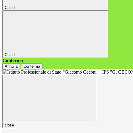
Chiudi
Chiudi
Conferma
Annulla
Conferma
IPS "G. CECON
close