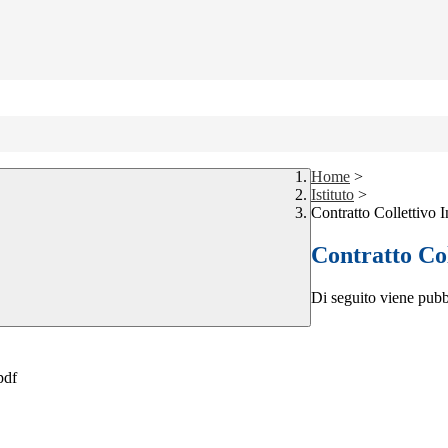
Home
>
Istituto
>
Contratto Collettivo In
Contratto Col
Di seguito viene pubbl
pdf