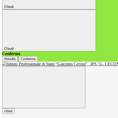
Chiudi
Chiudi
Conferma
Annulla
Conferma
IPS "G. CECON
close