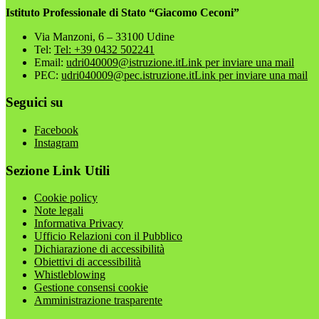
Istituto Professionale di Stato “Giacomo Ceconi”
Via Manzoni, 6 – 33100 Udine
Tel:
Tel: +39 0432 502241
Email:
udri040009@istruzione.it
Link per inviare una mail
PEC:
udri040009@pec.istruzione.it
Link per inviare una mail
Seguici su
Facebook
Instagram
Sezione Link Utili
Cookie policy
Note legali
Informativa Privacy
Ufficio Relazioni con il Pubblico
Dichiarazione di accessibilità
Obiettivi di accessibilità
Whistleblowing
Gestione consensi cookie
Amministrazione trasparente