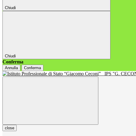
Chiudi
Chiudi
Conferma
Annulla
Conferma
IPS "G. CECON
close