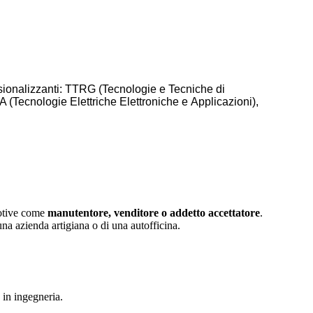
sionalizzanti
:
TTRG
(
Tecnologie
e
Tecniche
di
EA
(
Tecnologie
Elettriche
Elettroniche
e
Applicazioni
),
omotive come
manutentore, venditore o addetto accettatore
.
 una azienda artigiana o di una autofficina.
e in ingegneria.