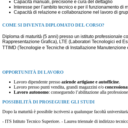
Capacità
manuali
,
precisione e cura del dettaglio
Interesse
per
l’ambito tecnico
e
per
il
funzionamento
di
m
Capacità di
relazione
e
collaborazione
nel lavoro di gru
COME SI DIVENTA DIPLOMATO DEL CORSO?
Diploma
di
maturità
(5
anni)
presso un istituto professionale c
Rappresentazione
Grafica
),
LTE
(
L
aboratori
Tecnologici
ed
E
s
TTIM
D
(
Tecnologie e Tecniche di I
n
stallazione
Manutenzione 
OPPORTUNITÀ DI LAVORO
Lavoro dipendente presso
aziende artigiane e autofficine
.
Lavoro presso punti vendita, grandi magazzini e/o
concessiona
Lavoro autonomo
: conseguendo l’abilitazione alla
professione 
POSSIBILITÀ DI PROSEGUIRE GLI STUDI
Dopo la maturità è possibile iscriversi a qualunque facoltà universitaria,
- ITS Istituto Tecnico Superiore. - Laurea triennale di indirizzo tecni