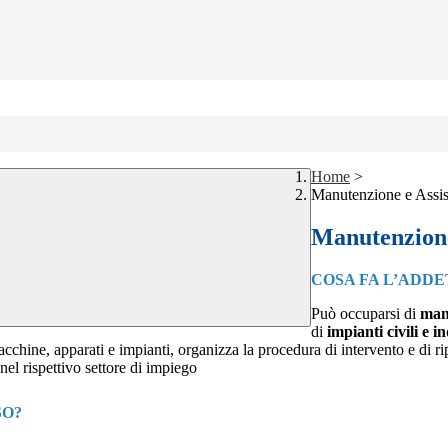
Home
>
Manutenzione e Assis
Manutenzione
COSA FA L’ADD
Può occuparsi di
manu
di
impianti civili e i
acchine, apparati e impianti, organizza la procedura di
intervento e di r
 nel
rispettivo settore di impiego
SO?