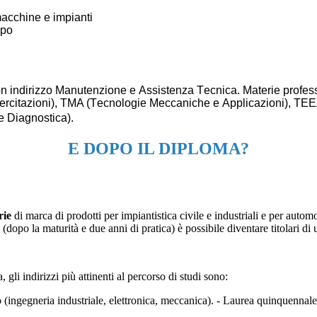
acchine
e
impianti
ppo
on
indirizzo M
anutenzione e
A
ssistenza
T
ecnica
.
Materie
profes
ercitazioni), TMA (
T
ecnologi
e
M
eccanic
he
e
A
pplicazio
ni), TE
e Diagnostica
).
E DOPO IL DIPLOMA?
rie
di marca di prodotti per impiantistica civile e industriali e per aut
(dopo la maturità e due anni di pratica) è possibile diventare titolari di
 gli indirizzi più attinenti al percorso di studi sono:
co (ingegneria industriale, elettronica, meccanica). - Laurea quinquennal