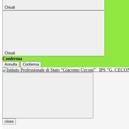
Chiudi
Chiudi
Conferma
Annulla
Conferma
IPS "G. CECON
close