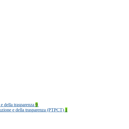
 e della trasparenza
9
rruzione e della trasparenza (PTPCT)
1