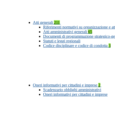
Atti generali
211
Riferimenti normativi su organizzazione e at
Atti amministrativi generali
65
Documenti di programmazione strategico-ge
Statuti e leggi regionali
Codice disciplinare e codice di condotta
3
Oneri informativi per cittadini e imprese
2
Scadenzario obblighi amministrativi
Oneri informativi per cittadini e imprese