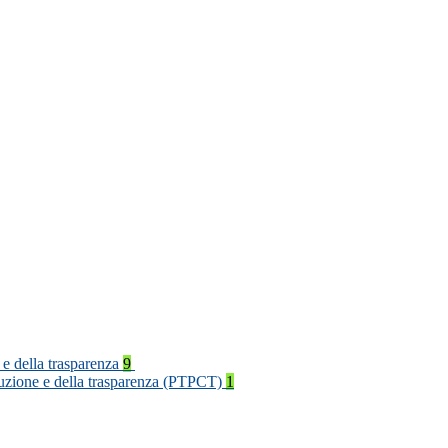
 e della trasparenza
9
rruzione e della trasparenza (PTPCT)
1