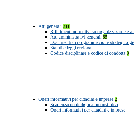
Atti generali
211
Riferimenti normativi su organizzazione e at
Atti amministrativi generali
65
Documenti di programmazione strategico-ge
Statuti e leggi regionali
Codice disciplinare e codice di condotta
3
Oneri informativi per cittadini e imprese
2
Scadenzario obblighi amministrativi
Oneri informativi per cittadini e imprese