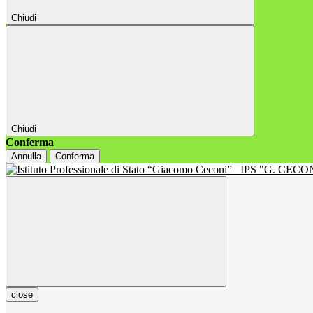
Chiudi
Chiudi
Conferma
Annulla
Conferma
IPS "G. CECON
close