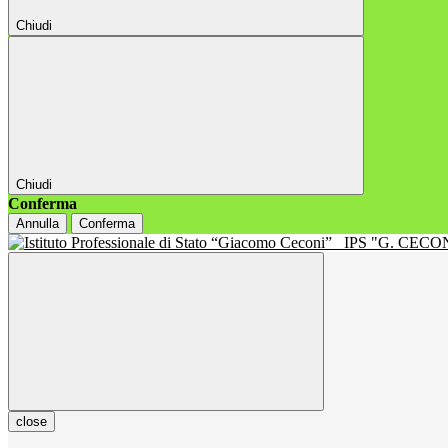
Chiudi
Chiudi
Conferma
Annulla
Conferma
IPS "G. CECON
close