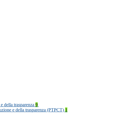
 e della trasparenza
9
rruzione e della trasparenza (PTPCT)
1