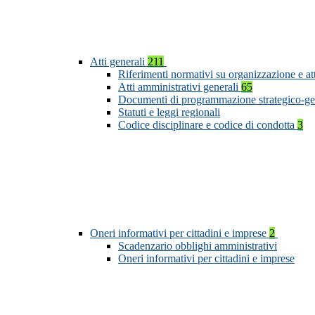
Atti generali
211
Riferimenti normativi su organizzazione e at
Atti amministrativi generali
65
Documenti di programmazione strategico-ge
Statuti e leggi regionali
Codice disciplinare e codice di condotta
3
Oneri informativi per cittadini e imprese
2
Scadenzario obblighi amministrativi
Oneri informativi per cittadini e imprese